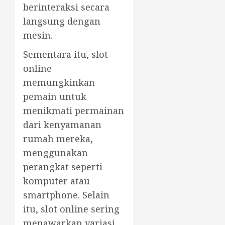
berinteraksi secara
langsung dengan
mesin.
Sementara itu, slot
online
memungkinkan
pemain untuk
menikmati permainan
dari kenyamanan
rumah mereka,
menggunakan
perangkat seperti
komputer atau
smartphone. Selain
itu, slot online sering
menawarkan variasi