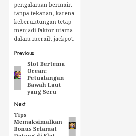
pengalaman bermain
tanpa tekanan, karena
keberuntungan tetap
menjadi faktor utama
dalam meraih jackpot.
Post
Previous
navigation
Slot Bertema
Previous
Ocean:
post:
Petualangan
Bawah Laut
yang Seru
Next
Tips
Next
Memaksimalkan
post:
Bonus Selamat
Datang di Slot