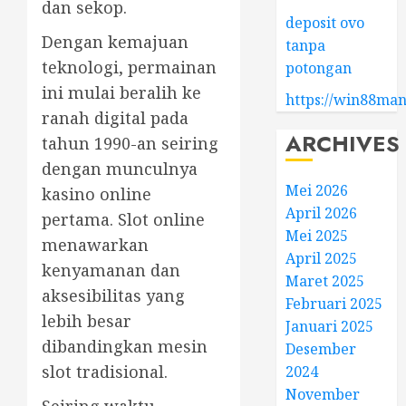
dan sekop.
deposit ovo
Dengan kemajuan
tanpa
teknologi, permainan
potongan
ini mulai beralih ke
https://win88ma
ranah digital pada
ARCHIVES
tahun 1990-an seiring
dengan munculnya
Mei 2026
kasino online
April 2026
pertama. Slot online
Mei 2025
menawarkan
April 2025
kenyamanan dan
Maret 2025
aksesibilitas yang
Februari 2025
lebih besar
Januari 2025
dibandingkan mesin
Desember
slot tradisional.
2024
November