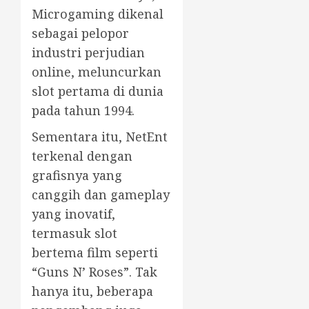
Microgaming dikenal
sebagai pelopor
industri perjudian
online, meluncurkan
slot pertama di dunia
pada tahun 1994.
Sementara itu, NetEnt
terkenal dengan
grafisnya yang
canggih dan gameplay
yang inovatif,
termasuk slot
bertema film seperti
“Guns N’ Roses”. Tak
hanya itu, beberapa