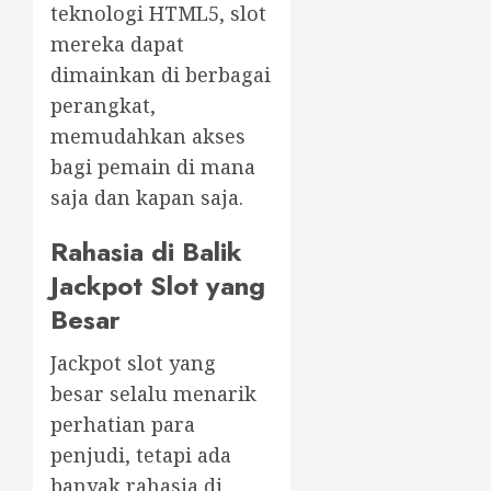
teknologi HTML5, slot
mereka dapat
dimainkan di berbagai
perangkat,
memudahkan akses
bagi pemain di mana
saja dan kapan saja.
Rahasia di Balik
Jackpot Slot yang
Besar
Jackpot slot yang
besar selalu menarik
perhatian para
penjudi, tetapi ada
banyak rahasia di