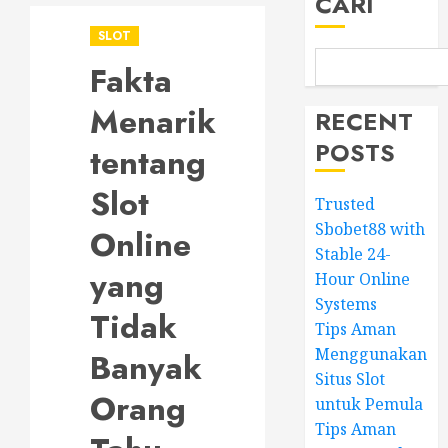
CARI
SLOT
Fakta
Menarik
RECENT
POSTS
tentang
Slot
Trusted
Sbobet88 with
Online
Stable 24-
yang
Hour Online
Systems
Tidak
Tips Aman
Menggunakan
Banyak
Situs Slot
Orang
untuk Pemula
Tips Aman