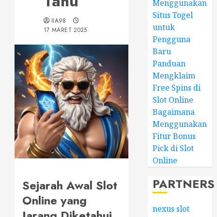
Tahu
Menggunakan
Situs Togel
IIA98
untuk
17 MARET 2025
Pengguna
Baru
Panduan
Mengklaim
Free Spins di
Slot Online
Bagaimana
Menggunakan
Fitur Bonus
Pick di Slot
Online
PARTNERS
Sejarah Awal Slot
Online yang
nexus slot
Jarang Diketahui