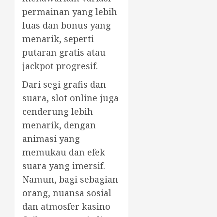
permainan yang lebih
luas dan bonus yang
menarik, seperti
putaran gratis atau
jackpot progresif.
Dari segi grafis dan
suara, slot online juga
cenderung lebih
menarik, dengan
animasi yang
memukau dan efek
suara yang imersif.
Namun, bagi sebagian
orang, nuansa sosial
dan atmosfer kasino