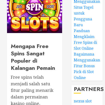
Menggunakan
Situs Togel
untuk
Pengguna
Baru
Panduan
Mengklaim
Free Spins di
Mengapa Free
Slot Online
Spins Sangat
Bagaimana
Populer di
Menggunakan
Fitur Bonus
Kalangan Pemain
Pick di Slot
Free spins telah
Online
menjadi salah satu
PARTNERS
fitur paling menarik
dalam permainan
nexus slot
kasino online,