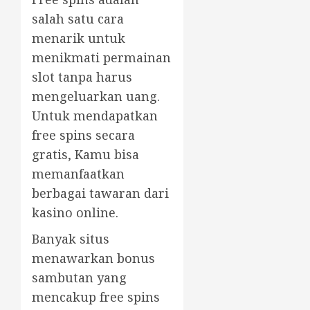
salah satu cara
menarik untuk
menikmati permainan
slot tanpa harus
mengeluarkan uang.
Untuk mendapatkan
free spins secara
gratis, Kamu bisa
memanfaatkan
berbagai tawaran dari
kasino online.
Banyak situs
menawarkan bonus
sambutan yang
mencakup free spins