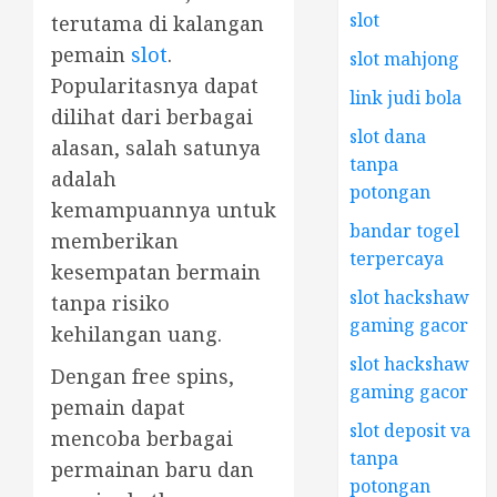
slot
terutama di kalangan
pemain
slot
.
slot mahjong
Popularitasnya dapat
link judi bola
dilihat dari berbagai
slot dana
alasan, salah satunya
tanpa
adalah
potongan
kemampuannya untuk
bandar togel
memberikan
terpercaya
kesempatan bermain
slot hackshaw
tanpa risiko
gaming gacor
kehilangan uang.
slot hackshaw
Dengan free spins,
gaming gacor
pemain dapat
slot deposit va
mencoba berbagai
tanpa
permainan baru dan
potongan