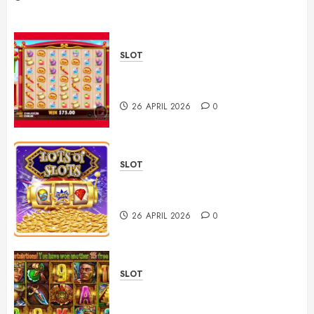
SLOT
Tips Aman Menggunakan Situs
Slot untuk Pemula
26 APRIL 2026
0
SLOT
Tips Aman Menggunakan Situs
Togel untuk Pengguna Baru
26 APRIL 2026
0
SLOT
Panduan Mengklaim Free Spins
di Slot Online