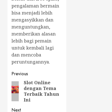
pengalaman bermain
bisa menjadi lebih
mengasyikkan dan
menguntungkan,
memberikan alasan
lebih bagi pemain
untuk kembali lagi
dan mencoba
peruntungannya.
Post
Previous
navigation
Slot Online
Previous
dengan Tema
post:
Terbaik Tahun
Ini
Next