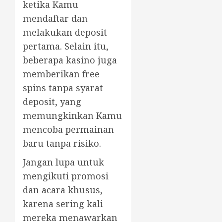
ketika Kamu
mendaftar dan
melakukan deposit
pertama. Selain itu,
beberapa kasino juga
memberikan free
spins tanpa syarat
deposit, yang
memungkinkan Kamu
mencoba permainan
baru tanpa risiko.
Jangan lupa untuk
mengikuti promosi
dan acara khusus,
karena sering kali
mereka menawarkan