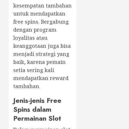
kesempatan tambahan
untuk mendapatkan
free spins. Bergabung
dengan program
loyalitas atau
keanggotaan juga bisa
menjadi strategi yang
baik, karena pemain
setia sering kali
mendapatkan reward
tambahan.
Jenis-jenis Free
Spins dalam
Permainan Slot