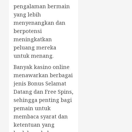
pengalaman bermain
yang lebih
menyenangkan dan
berpotensi
meningkatkan
peluang mereka
untuk menang.
Banyak kasino online
menawarkan berbagai
jenis Bonus Selamat
Datang dan Free Spins,
sehingga penting bagi
pemain untuk
membaca syarat dan
ketentuan yang