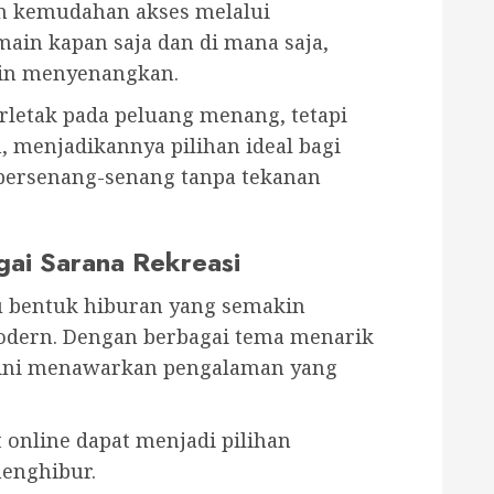
 kemudahan akses melalui
ain kapan saja dan di mana saja,
in menyenangkan.
erletak pada peluang menang, tetapi
, menjadikannya pilihan ideal bagi
bersenang-senang tanpa tekanan
ai Sarana Rekreasi
tu bentuk hiburan yang semakin
odern. Dengan berbagai tema menarik
n ini menawarkan pengalaman yang
 online dapat menjadi pilihan
enghibur.