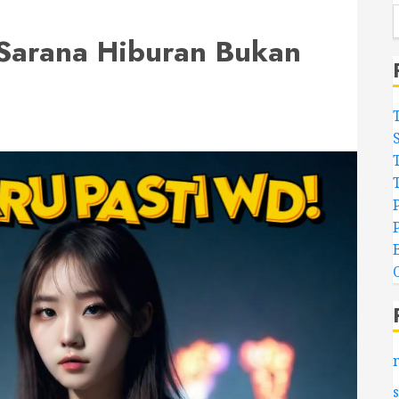
 Sarana Hiburan Bukan
s