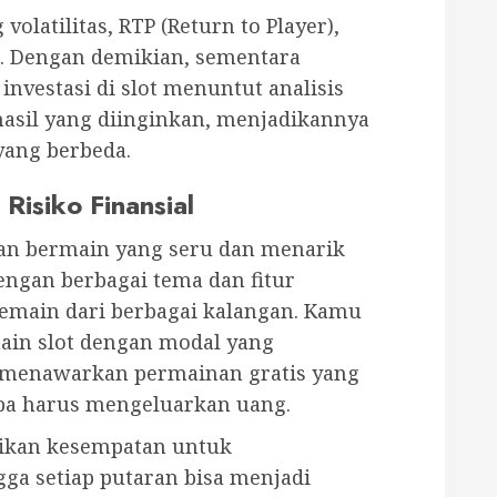
latilitas, RTP (Return to Player),
. Dengan demikian, sementara
nvestasi di slot menuntut analisis
asil yang diinginkan, menjadikannya
yang berbeda.
Risiko Finansial
an bermain yang seru dan menarik
Dengan berbagai tema dan fitur
emain dari berbagai kalangan. Kamu
ain slot dengan modal yang
s menawarkan permainan gratis yang
a harus mengeluarkan uang.
erikan kesempatan untuk
ga setiap putaran bisa menjadi