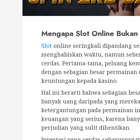
Mengapa Slot Online Bukan 
Slot
online seringkali dipandang s
menghabiskan waktu, namun seben
cerdas. Pertama-tama, peluang keme
dengan sebagian besar permainan
keuntungan kepada kasino.
Hal ini berarti bahwa sebagian bes
banyak uang daripada yang mereka
ketergantungan pada permainan i
keuangan yang serius, karena bany
perjudian yang sulit dihentikan.
Investasi yang cerdas seharusnya