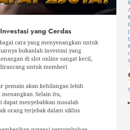
Investasi yang Cerdas
ebagai cara yang menyenangkan untuk
arnya bukanlah investasi yang
nangan di slot online sangat kecil,
 dirancang untuk memberi
ar pemain akan kehilangan lebih
 menangkan. Selain itu,
ni dapat menyebabkan masalah
ak orang terjebak dalam siklus
 memberikan potensi pertumbuhan