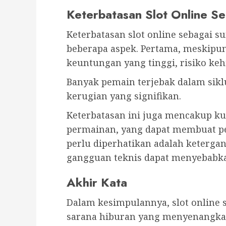
Keterbatasan Slot Online S
Keterbatasan slot online sebagai s
beberapa aspek. Pertama, meskipu
keuntungan yang tinggi, risiko keh
Banyak pemain terjebak dalam sik
kerugian yang signifikan.
Keterbatasan ini juga mencakup ku
permainan, yang dapat membuat pem
perlu diperhatikan adalah keterga
gangguan teknis dapat menyebabka
Akhir Kata
Dalam kesimpulannya, slot online
sarana hiburan yang menyenangkan,