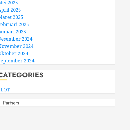
Mei 2025
April 2025
Maret 2025
Februari 2025
Januari 2025
Desember 2024
November 2024
Oktober 2024
September 2024
CATEGORIES
SLOT
Partners